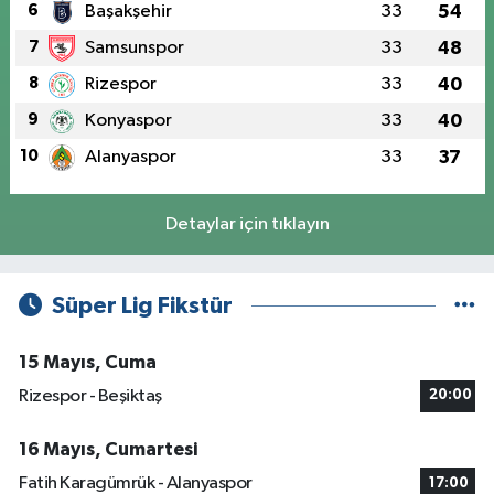
6
Başakşehir
33
54
7
Samsunspor
33
48
8
Rizespor
33
40
9
Konyaspor
33
40
10
Alanyaspor
33
37
Detaylar için tıklayın
Süper Lig Fikstür
15 Mayıs, Cuma
Rizespor - Beşiktaş
20:00
16 Mayıs, Cumartesi
Fatih Karagümrük - Alanyaspor
17:00