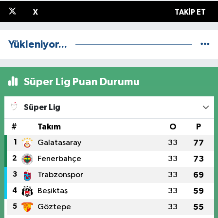
X
TAKIP ET
Yükleniyor...
Süper Lig Puan Durumu
Süper Lig
#
Takım
O
P
1
Galatasaray
33
77
2
Fenerbahçe
33
73
3
Trabzonspor
33
69
4
Beşiktaş
33
59
5
Göztepe
33
55