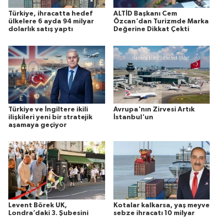
Türkiye, ihracatta hedef
ALTİD Başkanı Cem
ülkelere 6 ayda 94 milyar
Özcan'dan Turizmde Marka
dolarlık satış yaptı
Değerine Dikkat Çekti
Türkiye ve İngiltere ikili
Avrupa'nın Zirvesi Artık
ilişkileri yeni bir stratejik
İstanbul'un
aşamaya geçiyor
Levent Börek UK,
Kotalar kalkarsa, yaş meyve
Londra’daki 3. Şubesini
sebze ihracatı 10 milyar