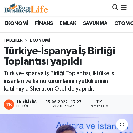
Nöbetçi Eczaneler
EKONOMİ
FİNANS
EMLAK
SAVUNMA
OTOMO
Hava Durumu
HABERLER
EKONOMİ
Türkiye-İspanya İş Birliği
Namaz Vakitleri
Toplantısı yapıldı
Trafik Durumu
Türkiye-İspanya İş Birliği Toplantısı, iki ülke iş
insanları ve kamu kurumlarının yetkililerinin
Süper Lig Puan Durumu ve Fikstür
katılımıyla Sheraton Otel'de yapıldı.
Tüm Manşetler
TE BILIŞIM
15.06.2022 - 17:27
119
EDITÖR
YAYINLANMA
GÖSTERIM
Son Dakika Haberleri
Haber Arşivi