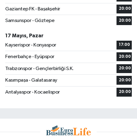
Gaziantep FK - Başakşehir
20:00
Samsunspor - Göztepe
20:00
17 Mayıs, Pazar
Kayserispor - Konyaspor
17:00
Fenerbahçe - Eyüpspor
20:00
Trabzonspor - Gençlerbirliği S.K.
20:00
Kasımpaşa - Galatasaray
20:00
Antalyaspor - Kocaelispor
20:00