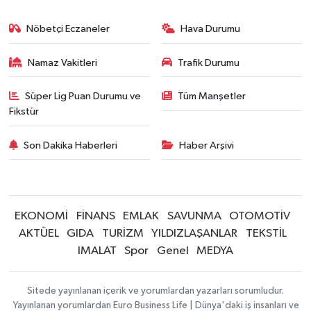
Nöbetçi Eczaneler
Hava Durumu
Namaz Vakitleri
Trafik Durumu
Süper Lig Puan Durumu ve
Tüm Manşetler
Fikstür
Son Dakika Haberleri
Haber Arşivi
EKONOMİ
FİNANS
EMLAK
SAVUNMA
OTOMOTİV
AKTÜEL
GIDA
TURİZM
YILDIZLAŞANLAR
TEKSTİL
IMALAT
Spor
Genel
MEDYA
Sitede yayınlanan içerik ve yorumlardan yazarları sorumludur.
Yayınlanan yorumlardan Euro Business Life | Dünya'daki iş insanları ve