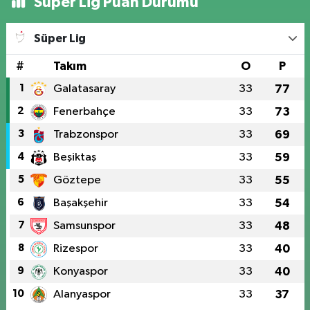
Süper Lig Puan Durumu
Süper Lig
#
Takım
O
P
1
Galatasaray
33
77
2
Fenerbahçe
33
73
3
Trabzonspor
33
69
4
Beşiktaş
33
59
5
Göztepe
33
55
6
Başakşehir
33
54
7
Samsunspor
33
48
8
Rizespor
33
40
9
Konyaspor
33
40
10
Alanyaspor
33
37