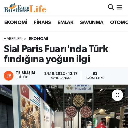
Nöbetçi Eczaneler
EKONOMİ
FİNANS
EMLAK
SAVUNMA
OTOMO
Hava Durumu
HABERLER
EKONOMİ
Sial Paris Fuarı'nda Türk
Namaz Vakitleri
fındığına yoğun ilgi
Trafik Durumu
TE BILIŞIM
24.10.2022 - 13:17
83
EDITÖR
YAYINLANMA
GÖSTERIM
Süper Lig Puan Durumu ve Fikstür
Tüm Manşetler
Son Dakika Haberleri
Haber Arşivi