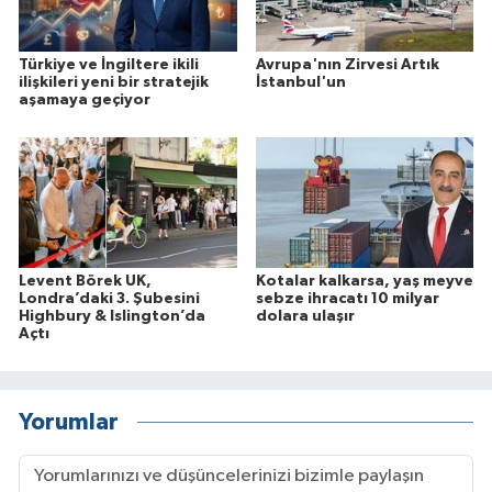
Türkiye ve İngiltere ikili
Avrupa'nın Zirvesi Artık
ilişkileri yeni bir stratejik
İstanbul'un
aşamaya geçiyor
Levent Börek UK,
Kotalar kalkarsa, yaş meyve
Londra’daki 3. Şubesini
sebze ihracatı 10 milyar
Highbury & Islington’da
dolara ulaşır
Açtı
Yorumlar