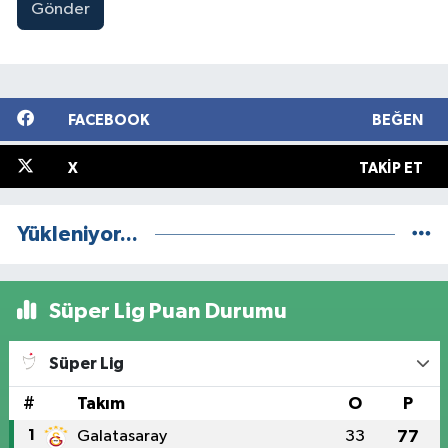
Gönder
FACEBOOK
BEĞEN
X
TAKIP ET
Yükleniyor...
Süper Lig Puan Durumu
Süper Lig
#
Takım
O
P
1
Galatasaray
33
77