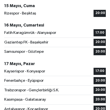
15 Mayıs, Cuma
Rizespor - Beşiktaş
20:00
16 Mayıs, Cumartesi
Fatih Karagümrük - Alanyaspor
17:00
Gaziantep FK - Başakşehir
20:00
Samsunspor - Göztepe
20:00
17 Mayıs, Pazar
Kayserispor - Konyaspor
17:00
Fenerbahçe - Eyüpspor
20:00
Trabzonspor - Gençlerbirliği S.K.
20:00
Kasımpaşa - Galatasaray
20:00
Antalyaspor - Kocaelispor
20:00