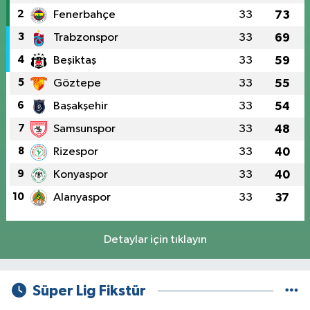
2
Fenerbahçe
33
73
3
Trabzonspor
33
69
4
Beşiktaş
33
59
5
Göztepe
33
55
6
Başakşehir
33
54
7
Samsunspor
33
48
8
Rizespor
33
40
9
Konyaspor
33
40
10
Alanyaspor
33
37
Detaylar için tıklayın
Süper Lig Fikstür