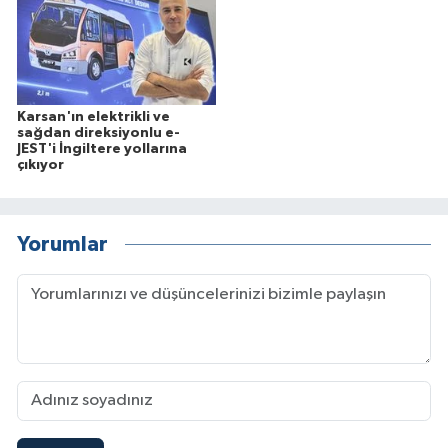
Karsan'ın elektrikli ve
sağdan direksiyonlu e-
JEST'i İngiltere yollarına
çıkıyor
Yorumlar