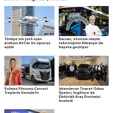
Türkiye’nin yerli uçan
Karsan, otonom ulaşım
arabası AirCar ön siparişe
teknolojisini Almanya'da
açıldı
hayata geçiriyor
Solmaz Filosunu Çevreci
İskenderun Ticaret Odası
Treylerle Genişletti
Üyeleri, İngiltere’de
Elektrikli Araç Üretimini
İnceledi