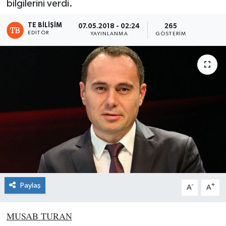
bilgilerini verdi.
TE BILIŞIM
07.05.2018 - 02:24
265
EDITÖR
YAYINLANMA
GÖSTERIM
Paylaş
-
+
A
A
MUSAB TURAN