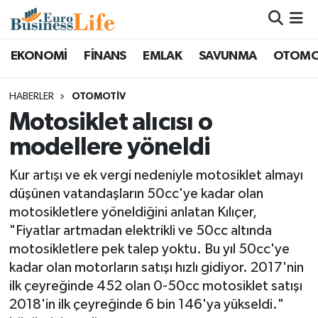
Nöbetçi Eczaneler
EKONOMİ
FİNANS
EMLAK
SAVUNMA
OTOMO
Hava Durumu
HABERLER
OTOMOTİV
Motosiklet alıcısı o
Namaz Vakitleri
modellere yöneldi
Trafik Durumu
Kur artışı ve ek vergi nedeniyle motosiklet almayı
düşünen vatandaşların 50cc'ye kadar olan
Süper Lig Puan Durumu ve Fikstür
motosikletlere yöneldiğini anlatan Kılıçer,
"Fiyatlar artmadan elektrikli ve 50cc altında
Tüm Manşetler
motosikletlere pek talep yoktu. Bu yıl 50cc'ye
kadar olan motorların satışı hızlı gidiyor. 2017'nin
Son Dakika Haberleri
ilk çeyreğinde 452 olan 0-50cc motosiklet satışı
2018'in ilk çeyreğinde 6 bin 146'ya yükseldi."
Haber Arşivi