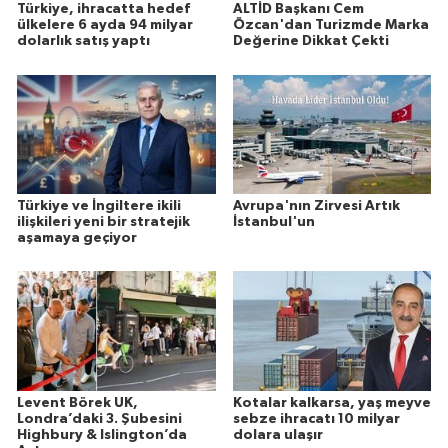
Türkiye, ihracatta hedef
ALTİD Başkanı Cem
ülkelere 6 ayda 94 milyar
Özcan'dan Turizmde Marka
dolarlık satış yaptı
Değerine Dikkat Çekti
Türkiye ve İngiltere ikili
Avrupa'nın Zirvesi Artık
ilişkileri yeni bir stratejik
İstanbul'un
aşamaya geçiyor
Levent Börek UK,
Kotalar kalkarsa, yaş meyve
Londra’daki 3. Şubesini
sebze ihracatı 10 milyar
Highbury & Islington’da
dolara ulaşır