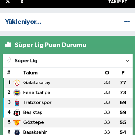
X
TAKIP ET
Yükleniyor...
Süper Lig Puan Durumu
Süper Lig
#
Takım
O
P
1
Galatasaray
33
77
2
Fenerbahçe
33
73
3
Trabzonspor
33
69
4
Beşiktaş
33
59
5
Göztepe
33
55
6
Başakşehir
33
54