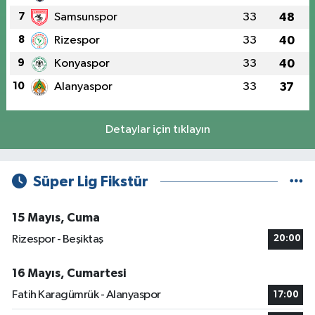
7
Samsunspor
33
48
8
Rizespor
33
40
9
Konyaspor
33
40
10
Alanyaspor
33
37
Detaylar için tıklayın
Süper Lig Fikstür
15 Mayıs, Cuma
Rizespor - Beşiktaş
20:00
16 Mayıs, Cumartesi
Fatih Karagümrük - Alanyaspor
17:00