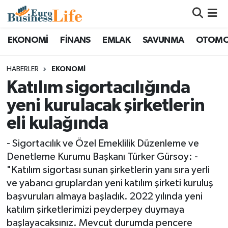
Nöbetçi Eczaneler
EKONOMİ
FİNANS
EMLAK
SAVUNMA
OTOMO
Hava Durumu
HABERLER
EKONOMİ
Katılım sigortacılığında
Namaz Vakitleri
yeni kurulacak şirketlerin
Trafik Durumu
eli kulağında
Süper Lig Puan Durumu ve Fikstür
- Sigortacılık ve Özel Emeklilik Düzenleme ve
Denetleme Kurumu Başkanı Türker Gürsoy: -
Tüm Manşetler
"Katılım sigortası sunan şirketlerin yanı sıra yerli
ve yabancı gruplardan yeni katılım şirketi kuruluş
Son Dakika Haberleri
başvuruları almaya başladık. 2022 yılında yeni
katılım şirketlerimizi peyderpey duymaya
Haber Arşivi
başlayacaksınız. Mevcut durumda pencere