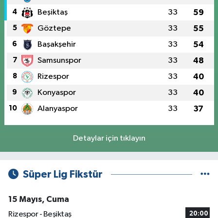
4
Beşiktaş
33
59
5
Göztepe
33
55
6
Başakşehir
33
54
7
Samsunspor
33
48
8
Rizespor
33
40
9
Konyaspor
33
40
10
Alanyaspor
33
37
Detaylar için tıklayın
Süper Lig Fikstür
15 Mayıs, Cuma
Rizespor - Beşiktaş
20:00