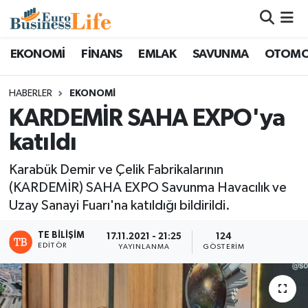
Nöbetçi Eczaneler
EKONOMİ
FİNANS
EMLAK
SAVUNMA
OTOMO
Hava Durumu
HABERLER
EKONOMİ
KARDEMİR SAHA EXPO'ya
Namaz Vakitleri
katıldı
Trafik Durumu
Karabük Demir ve Çelik Fabrikalarının
(KARDEMİR) SAHA EXPO Savunma Havacılık ve
Süper Lig Puan Durumu ve Fikstür
Uzay Sanayi Fuarı'na katıldığı bildirildi.
Tüm Manşetler
TE BILIŞIM
17.11.2021 - 21:25
124
EDITÖR
YAYINLANMA
GÖSTERIM
Son Dakika Haberleri
Haber Arşivi