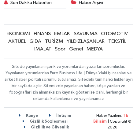
Son Dakika Haberleri
Haber Arşivi
EKONOMİ
FİNANS
EMLAK
SAVUNMA
OTOMOTİV
AKTÜEL
GIDA
TURİZM
YILDIZLAŞANLAR
TEKSTİL
IMALAT
Spor
Genel
MEDYA
Sitede yayınlanan içerik ve yorumlardan yazarları sorumludur.
Yayınlanan yorumlardan Euro Business Life | Dünya'daki iş insanları ve
şirket haber portalı sorumlu tutulamaz. Sitedeki tüm harici linkler ayrı
bir sayfada açılır. Sitemizde yayınlanan haber, köşe yazıları ve
fotoğraflar izin alınmaksızın kaynak gösterilse dahi, herhangi bir
ortamda kullanılamaz ve yayınlanamaz
Künye
İletişim
Haber Yazılımı:
TE
Gizlilik Sözleşmesi
Bilişim
| Copyright ©
Gizlilik ve Güvenlik
2026