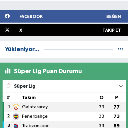
FACEBOOK
BEĞEN
X
TAKIP ET
Yükleniyor...
Süper Lig Puan Durumu
Süper Lig
#
Takım
O
P
1
Galatasaray
33
77
2
Fenerbahçe
33
73
3
Trabzonspor
33
69