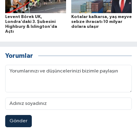
Levent Börek UK,
Kotalar kalkarsa, yaş meyve
Londra’daki 3. Şubesini
sebze ihracatı 10 milyar
Highbury & Islington’da
dolara ulaşır
Açtı
Yorumlar
Gönder