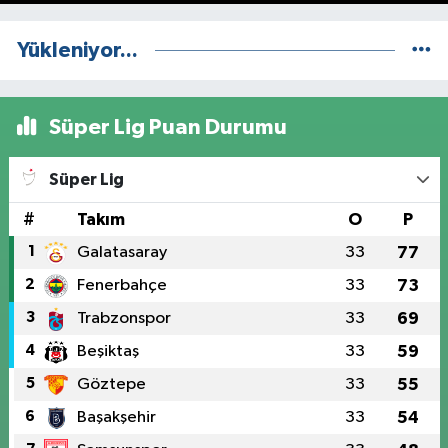
Yükleniyor...
Süper Lig Puan Durumu
Süper Lig
#
Takım
O
P
1
Galatasaray
33
77
2
Fenerbahçe
33
73
3
Trabzonspor
33
69
4
Beşiktaş
33
59
5
Göztepe
33
55
6
Başakşehir
33
54