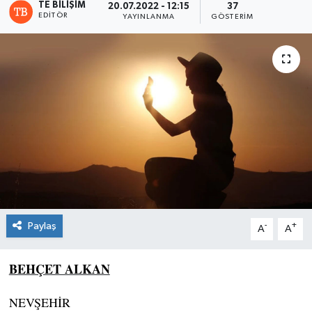
TE BILIŞIM
20.07.2022 - 12:15
37
EDITÖR
YAYINLANMA
GÖSTERIM
Paylaş
-
+
A
A
BEHÇET ALKAN
NEVŞEHİR