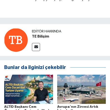
EDITÖR HAKKINDA
TE Bilişim
Bunlar da ilginizi çekebilir
ALTİD Başkanı Cem
Avrupa'nın Zirvesi Artık