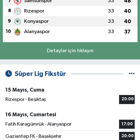
7
Samsunspor
33
48
8
Rizespor
33
40
9
Konyaspor
33
40
10
Alanyaspor
33
37
Detaylar için tıklayın
Süper Lig Fikstür
15 Mayıs, Cuma
Rizespor - Beşiktaş
20:00
16 Mayıs, Cumartesi
Fatih Karagümrük - Alanyaspor
17:00
Gaziantep FK - Başakşehir
20:00