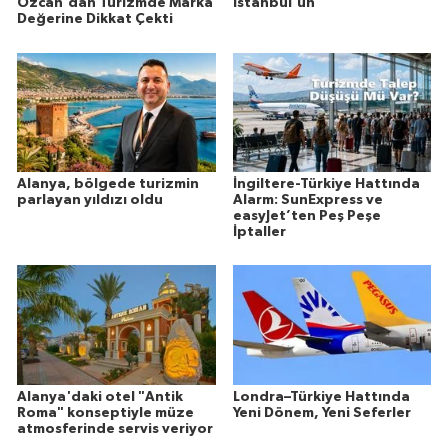
Özcan'dan Turizmde Marka
İstanbul'un
Değerine Dikkat Çekti
Alanya, bölgede turizmin
İngiltere-Türkiye Hattında
parlayan yıldızı oldu
Alarm: SunExpress ve
easyJet’ten Peş Peşe
İptaller
Alanya'daki otel "Antik
Londra–Türkiye Hattında
Roma" konseptiyle müze
Yeni Dönem, Yeni Seferler
atmosferinde servis veriyor