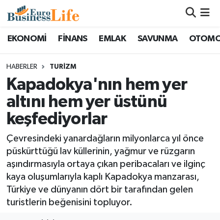
Nöbetçi Eczaneler
EKONOMİ
FİNANS
EMLAK
SAVUNMA
OTOMO
Hava Durumu
HABERLER
TURİZM
Kapadokya'nın hem yer
Namaz Vakitleri
altını hem yer üstünü
Trafik Durumu
keşfediyorlar
Süper Lig Puan Durumu ve Fikstür
Çevresindeki yanardağların milyonlarca yıl önce
püskürttüğü lav küllerinin, yağmur ve rüzgarın
Tüm Manşetler
aşındırmasıyla ortaya çıkan peribacaları ve ilginç
kaya oluşumlarıyla kaplı Kapadokya manzarası,
Son Dakika Haberleri
Türkiye ve dünyanın dört bir tarafından gelen
turistlerin beğenisini topluyor.
Haber Arşivi