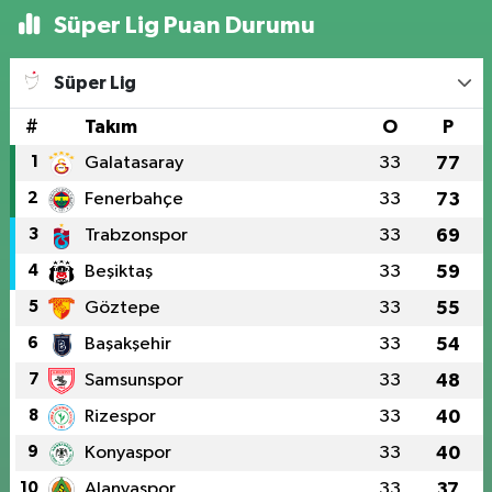
Süper Lig Puan Durumu
Süper Lig
#
Takım
O
P
1
Galatasaray
33
77
2
Fenerbahçe
33
73
3
Trabzonspor
33
69
4
Beşiktaş
33
59
5
Göztepe
33
55
6
Başakşehir
33
54
7
Samsunspor
33
48
8
Rizespor
33
40
9
Konyaspor
33
40
10
Alanyaspor
33
37