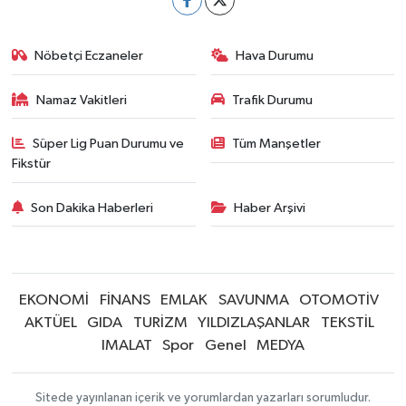
Nöbetçi Eczaneler
Hava Durumu
Namaz Vakitleri
Trafik Durumu
Süper Lig Puan Durumu ve
Tüm Manşetler
Fikstür
Son Dakika Haberleri
Haber Arşivi
EKONOMİ
FİNANS
EMLAK
SAVUNMA
OTOMOTİV
AKTÜEL
GIDA
TURİZM
YILDIZLAŞANLAR
TEKSTİL
IMALAT
Spor
Genel
MEDYA
Sitede yayınlanan içerik ve yorumlardan yazarları sorumludur.