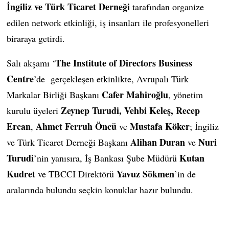
İngiliz ve Türk Ticaret Derneği
tarafından organize
edilen network etkinliği, iş insanları ile profesyonelleri
biraraya getirdi.
The Institute of Directors Business
Salı akşamı ‘
Centre
’de gerçekleşen etkinlikte, Avrupalı Türk
Cafer Mahiroğlu
Markalar Birliği Başkanı
, yönetim
Zeynep Turudi, Vehbi Keleş, Recep
kurulu üyeleri
Ercan
Ahmet Ferruh Öncü
Mustafa Köker
,
ve
; İngiliz
Alihan Duran
Nuri
ve Türk Ticaret Derneği Başkanı
ve
Turudi
Kutan
’nin yanısıra, İş Bankası Şube Müdürü
Kudret
Yavuz Sökmen
ve TBCCI Direktörü
’in de
aralarında bulundu seçkin konuklar hazır bulundu.