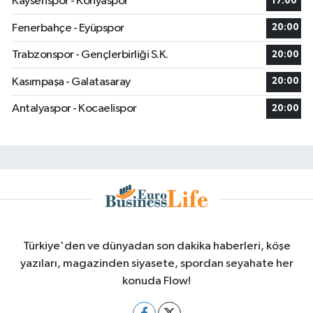
Kayserispor - Konyaspor
17:00
Fenerbahçe - Eyüpspor
20:00
Trabzonspor - Gençlerbirliği S.K.
20:00
Kasımpaşa - Galatasaray
20:00
Antalyaspor - Kocaelispor
20:00
Türkiye'den ve dünyadan son dakika haberleri, köşe
yazıları, magazinden siyasete, spordan seyahate her
konuda Flow!