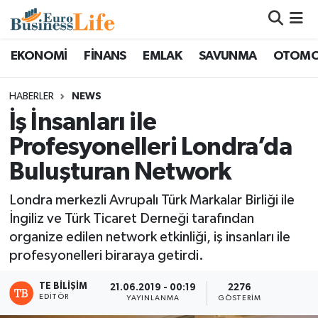
Nöbetçi Eczaneler
EKONOMİ
FİNANS
EMLAK
SAVUNMA
OTOMO
Hava Durumu
HABERLER
NEWS
İş İnsanları ile
Namaz Vakitleri
Profesyonelleri Londra’da
Trafik Durumu
Buluşturan Network
Süper Lig Puan Durumu ve Fikstür
Londra merkezli Avrupalı Türk Markalar Birliği ile
İngiliz ve Türk Ticaret Derneği tarafından
Tüm Manşetler
organize edilen network etkinliği, iş insanları ile
profesyonelleri biraraya getirdi.
Son Dakika Haberleri
TE BILIŞIM
21.06.2019 - 00:19
2276
EDITÖR
YAYINLANMA
GÖSTERIM
Haber Arşivi