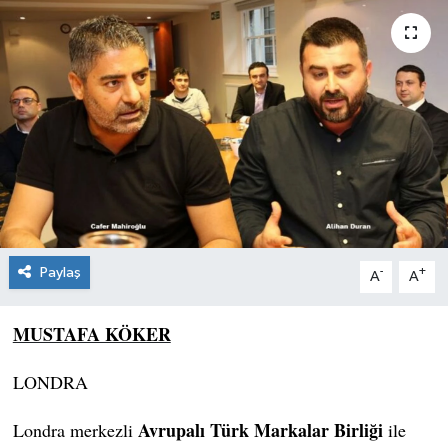
Paylaş
-
+
A
A
MUSTAFA KÖKER
LONDRA
Avrupalı Türk Markalar Birliği
Londra merkezli
ile