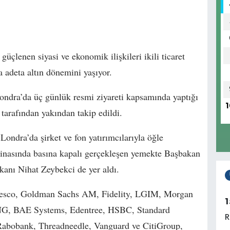
güçlenen siyasi ve ekonomik ilişkileri ikili ticaret
a adeta altın dönemini yaşıyor.
dra’da üç günlük resmi ziyareti kapsamında yaptığı
1
 tarafından yakından takip edildi.
dra’da şirket ve fon yatırımcılarıyla öğle
inasında basına kapalı gerçekleşen yemekte Başbakan
nı Nihat Zeybekci de yer aldı.
vesco, Goldman Sachs AM, Fidelity, LGIM, Morgan
1
ING, BAE Systems, Edentree, HSBC, Standard
R
abobank, Threadneedle, Vanguard ve CitiGroup,