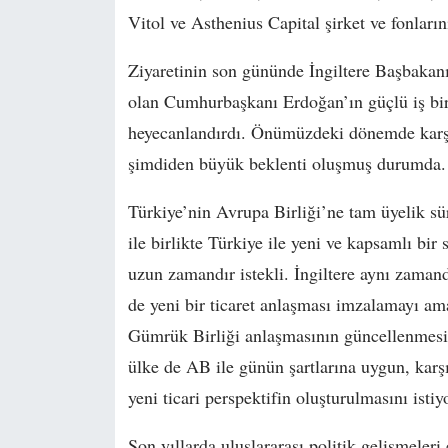
Vitol ve Asthenius Capital şirket ve fonların
Ziyaretinin son gününde İngiltere Başbakanı
olan Cumhurbaşkanı Erdoğan’ın güçlü iş birli
heyecanlandırdı. Önümüzdeki dönemde karşılı
şimdiden büyük beklenti oluşmuş durumda.
Türkiye’nin Avrupa Birliği’ne tam üyelik sür
ile birlikte Türkiye ile yeni ve kapsamlı bi
uzun zamandır istekli. İngiltere aynı zama
de yeni bir ticaret anlaşması imzalamayı amaç
Gümrük Birliği anlaşmasının güncellenmesind
ülke de AB ile günün şartlarına uygun, karşı
yeni ticari perspektifin oluşturulmasını istiyo
Son yıllarda uluslararası politik gelişmeleri