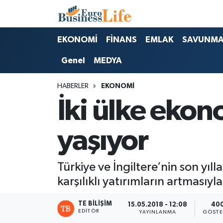
Nöbetçi Eczaneler
EKONOMİ
FİNANS
EMLAK
SAVUNM
Genel
MEDYA
Hava Durumu
HABERLER
EKONOMİ
Namaz Vakitleri
İki ülke ekono
Trafik Durumu
yaşıyor
Süper Lig Puan Durumu ve Fikstür
Tüm Manşetler
Türkiye ve İngiltere’nin son yıll
karşılıklı yatırımların artmasıyl
Son Dakika Haberleri
TE BILIŞIM
15.05.2018 - 12:08
40
EDITÖR
YAYINLANMA
GÖSTE
Haber Arşivi