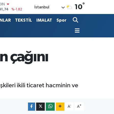
°
AR
10
İstanbul
3620
%0.02
O
8690
%0.19
ANLAR
TEKSTİL
IMALAT
Spor
LİN
0380
%0.18
TIN
2,09000
%0.19
100
98,00
%0
ın çağını
OIN
91,74
%-1.82
kileri ikili ticaret hacminin ve
-
+
A
A