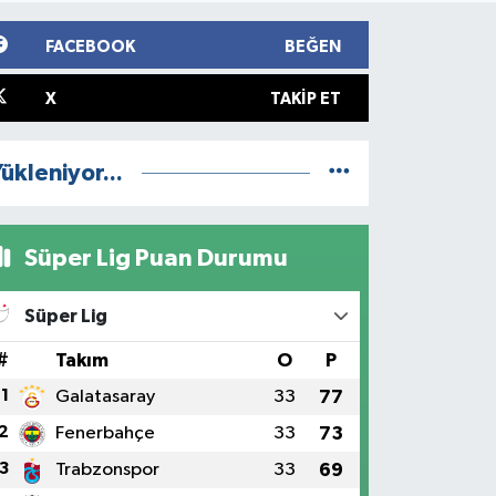
FACEBOOK
BEĞEN
X
TAKIP ET
ükleniyor...
Süper Lig Puan Durumu
Süper Lig
#
Takım
O
P
1
Galatasaray
33
77
2
Fenerbahçe
33
73
3
Trabzonspor
33
69