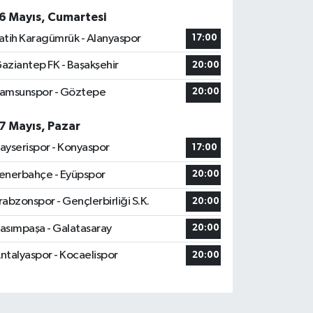
6 Mayıs, Cumartesi
atih Karagümrük - Alanyaspor
17:00
aziantep FK - Başakşehir
20:00
amsunspor - Göztepe
20:00
7 Mayıs, Pazar
ayserispor - Konyaspor
17:00
enerbahçe - Eyüpspor
20:00
rabzonspor - Gençlerbirliği S.K.
20:00
asımpaşa - Galatasaray
20:00
ntalyaspor - Kocaelispor
20:00