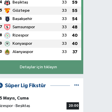
4
Beşiktaş
33
59
5
Göztepe
33
55
6
Başakşehir
33
54
7
Samsunspor
33
48
8
Rizespor
33
40
9
Konyaspor
33
40
0
Alanyaspor
33
37
Detaylar için tıklayın
Süper Lig Fikstür
5 Mayıs, Cuma
izespor - Beşiktaş
20:00