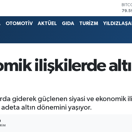
DOL
45,4
EUR
53,3
A
OTOMOTİV
AKTÜEL
GIDA
TURİZM
YILDIZLAŞ
STER
61,6
G.AL
686
BİST
14.5
mik ilişkilerde alt
BITC
79.5
arda giderek güçlenen siyasi ve ekonomik iliş
a adeta altın dönemini yaşıyor.
0
RIM