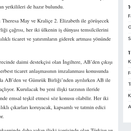
ın yetkilileri de hazır bulundu.
1
F
 Theresa May ve Kraliçe 2. Elizabeth ile görüşecek
G
ği çağrısı, her iki ülkenin iş dünyası temsilcilerini
klı ticaret ve yatırımların giderek artması yönünde
S
1
ecinde daimi destekçisi olan İngiltere, AB’den çıkışı
K
r serbest ticaret anlaşmasının imzalanması konusunda
F
nda AB’den ve Gümrük Birliği’nden ayrılırken AB ile
T
lıyor. Kurulacak bu yeni ilişki tarzının ileride
K
e emsal teşkil etmesi söz konusu olabilir. Her iki
lıklı çıkarları koruyacak, kapsamlı ve tatmin edici
A
r.
 ekseninde daha yakın ilişki içerisinde olan Türkiye ve