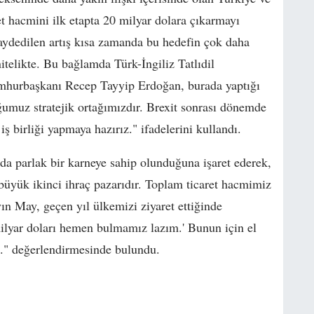
et hacmini ilk etapta 20 milyar dolara çıkarmayı
 kaydedilen artış kısa zamanda bu hedefin çok daha
telikte. Bu bağlamda Türk-İngiliz Tatlıdil
mhurbaşkanı Recep Tayyip Erdoğan, burada yaptığı
umuz stratejik ortağımızdır. Brexit sonrası dönemde
iş birliği yapmaya hazırız." ifadelerini kullandı.
a parlak bir karneye sahip olunduğuna işaret ederek,
 büyük ikinci ihraç pazarıdır. Toplam ticaret hacmimiz
ın May, geçen yıl ülkemizi ziyaret ettiğinde
milyar doları hemen bulmamız lazım.' Bunun için el
z." değerlendirmesinde bulundu.