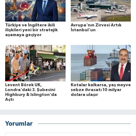
Türkiye ve İngiltere ikili
Avrupa'nın Zirvesi Artık
ilişkileri yeni bir stratejik
İstanbul'un
aşamaya geçiyor
Levent Börek UK,
Kotalar kalkarsa, yaş meyve
Londra’daki 3. Şubesini
sebze ihracatı 10 milyar
Highbury & Islington’da
dolara ulaşır
Açtı
Yorumlar