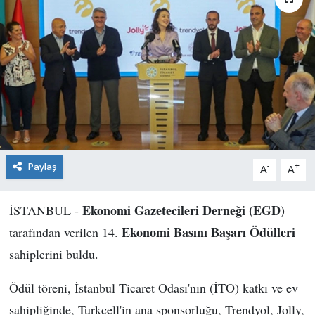
Paylaş
-
+
A
A
Ekonomi Gazetecileri Derneği (EGD)
İSTANBUL -
Ekonomi Basını Başarı Ödülleri
tarafından verilen 14.
sahiplerini buldu.
Ödül töreni, İstanbul Ticaret Odası'nın (İTO) katkı ve ev
sahipliğinde, Turkcell'in ana sponsorluğu, Trendyol, Jolly,