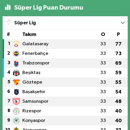
Süper Lig Puan Durumu
Süper Lig
#
Takım
O
P
1
Galatasaray
33
77
2
Fenerbahçe
33
73
3
Trabzonspor
33
69
4
Beşiktaş
33
59
5
Göztepe
33
55
6
Başakşehir
33
54
7
Samsunspor
33
48
8
Rizespor
33
40
9
Konyaspor
33
40
10