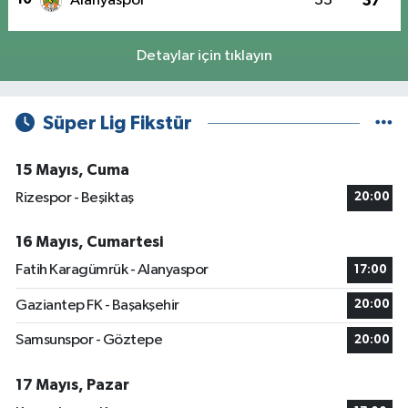
Alanyaspor
33
37
Detaylar için tıklayın
Süper Lig Fikstür
15 Mayıs, Cuma
Rizespor - Beşiktaş
20:00
16 Mayıs, Cumartesi
Fatih Karagümrük - Alanyaspor
17:00
Gaziantep FK - Başakşehir
20:00
Samsunspor - Göztepe
20:00
17 Mayıs, Pazar