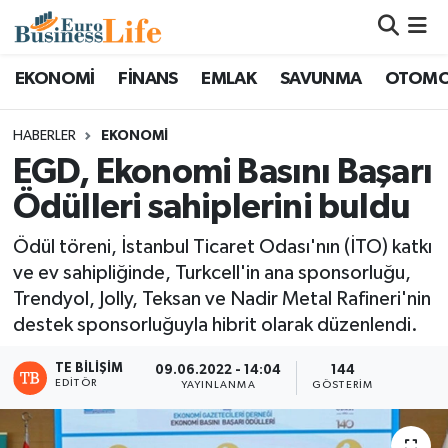
Nöbetçi Eczaneler
EKONOMİ
FİNANS
EMLAK
SAVUNMA
OTOMO
Hava Durumu
HABERLER
EKONOMİ
EGD, Ekonomi Basını Başarı
Namaz Vakitleri
Ödülleri sahiplerini buldu
Trafik Durumu
Ödül töreni, İstanbul Ticaret Odası'nın (İTO) katkı
ve ev sahipliğinde, Turkcell'in ana sponsorluğu,
Süper Lig Puan Durumu ve Fikstür
Trendyol, Jolly, Teksan ve Nadir Metal Rafineri'nin
destek sponsorluğuyla hibrit olarak düzenlendi.
Tüm Manşetler
TE BILIŞIM
09.06.2022 - 14:04
144
Son Dakika Haberleri
EDITÖR
YAYINLANMA
GÖSTERIM
Haber Arşivi