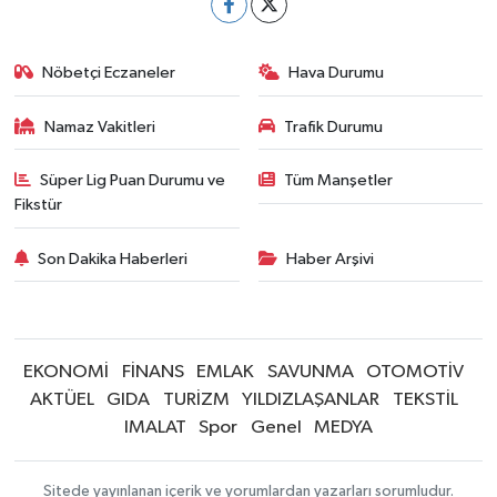
Nöbetçi Eczaneler
Hava Durumu
Namaz Vakitleri
Trafik Durumu
Süper Lig Puan Durumu ve
Tüm Manşetler
Fikstür
Son Dakika Haberleri
Haber Arşivi
EKONOMİ
FİNANS
EMLAK
SAVUNMA
OTOMOTİV
AKTÜEL
GIDA
TURİZM
YILDIZLAŞANLAR
TEKSTİL
IMALAT
Spor
Genel
MEDYA
Sitede yayınlanan içerik ve yorumlardan yazarları sorumludur.