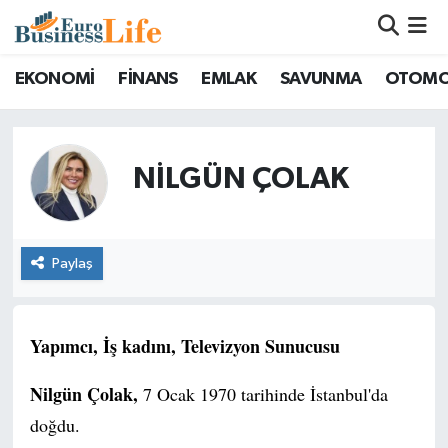
Nöbetçi Eczaneler
EKONOMİ
FİNANS
EMLAK
SAVUNMA
OTOMO
Hava Durumu
NILGÜN ÇOLAK
Namaz Vakitleri
Trafik Durumu
Paylaş
Süper Lig Puan Durumu ve Fikstür
Tüm Manşetler
Yapımcı, İş kadını, Televizyon Sunucusu
Son Dakika Haberleri
Nilgün Çolak,
7 Ocak 1970 tarihinde İstanbul'da
doğdu.
Haber Arşivi