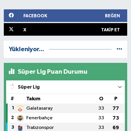
FACEBOOK
BEĞEN
X
TAKIP ET
Yükleniyor...
Süper Lig Puan Durumu
Süper Lig
#
Takım
O
P
1
Galatasaray
33
77
2
Fenerbahçe
33
73
3
Trabzonspor
33
69