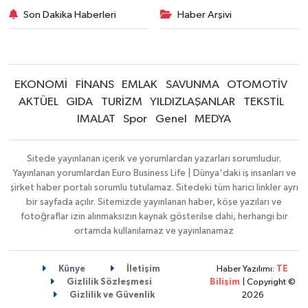
Son Dakika Haberleri
Haber Arşivi
EKONOMİ
FİNANS
EMLAK
SAVUNMA
OTOMOTİV
AKTÜEL
GIDA
TURİZM
YILDIZLAŞANLAR
TEKSTİL
IMALAT
Spor
Genel
MEDYA
Sitede yayınlanan içerik ve yorumlardan yazarları sorumludur.
Yayınlanan yorumlardan Euro Business Life | Dünya'daki iş insanları ve
şirket haber portalı sorumlu tutulamaz. Sitedeki tüm harici linkler ayrı
bir sayfada açılır. Sitemizde yayınlanan haber, köşe yazıları ve
fotoğraflar izin alınmaksızın kaynak gösterilse dahi, herhangi bir
ortamda kullanılamaz ve yayınlanamaz
Künye
İletişim
Haber Yazılımı:
TE
Gizlilik Sözleşmesi
Bilişim
| Copyright ©
Gizlilik ve Güvenlik
2026