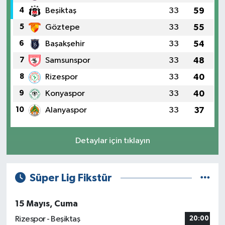
4
Beşiktaş
33
59
5
Göztepe
33
55
6
Başakşehir
33
54
7
Samsunspor
33
48
8
Rizespor
33
40
9
Konyaspor
33
40
10
Alanyaspor
33
37
Detaylar için tıklayın
Süper Lig Fikstür
15 Mayıs, Cuma
Rizespor - Beşiktaş
20:00